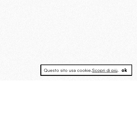
Questo sito usa cookie.
Scopri di più
.
ok
MAGOG è un gruppo editoriale che
riunisce cinque testate giornalistiche, che
oltre a produrre contenuti esclusivi e
inediti quotidiani, pubblica libri, organizza
eventi di vario genere, smuove le
coscienze, sposta le masse, spariglia le