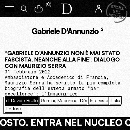
(
0
)
Gabriele D'Annunzio
2
“GABRIELE D'ANNUNZIO NON È MAI STATO
FASCISTA, NEANCHE ALLA FINE”. DIALOGO
CON MAURIZIO SERRA
01 Febbraio 2022
Ambasciatore e Accademico di Francia,
Maurizio Serra ha scritto la più completa
biografia dell'esteta armato "par
excellence": l'Immagnifico.
di Davide Brullo
Uomini, Macchine, Dèi
Interviste
Italia
Letture
COSTO. ENTRA NEL NUCLEO 