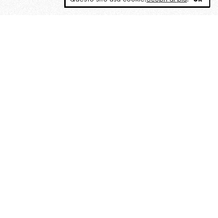
MAGOG è un gruppo editoriale che
riunisce cinque testate giornalistiche, che
oltre a produrre contenuti esclusivi e
inediti quotidiani, pubblica libri, organizza
eventi di vario genere, smuove le
coscienze, sposta le masse, spariglia le
idee.
Era lui?