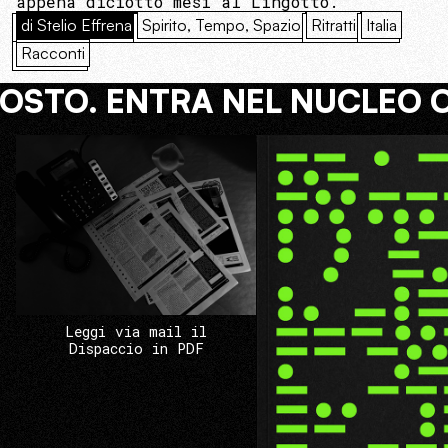
appena diciotto mesi al Lingotto.
di Stelio Effrena
Spirito, Tempo, Spazio
Ritratti
Italia
Racconti
COSTO. ENTRA NEL NUCLEO 
Leggi via mail il
Dispaccio in PDF