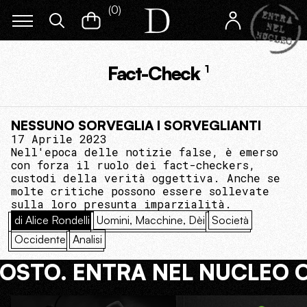
(
0
)
Fact-Check
1
NESSUNO SORVEGLIA I SORVEGLIANTI
17 Aprile 2023
Nell'epoca delle notizie false, è emerso
con forza il ruolo dei fact-checkers,
custodi della verità oggettiva. Anche se
molte critiche possono essere sollevate
sulla loro presunta imparzialità.
di Alice Rondelli
Uomini, Macchine, Dèi
Società
Occidente
Analisi
COSTO. ENTRA NEL NUCLEO 