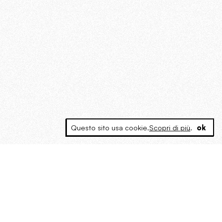
Questo sito usa cookie.
Scopri di più
.
ok
MAGOG è un gruppo editoriale che
riunisce cinque testate giornalistiche, che
oltre a produrre contenuti esclusivi e
inediti quotidiani, pubblica libri, organizza
eventi di vario genere, smuove le