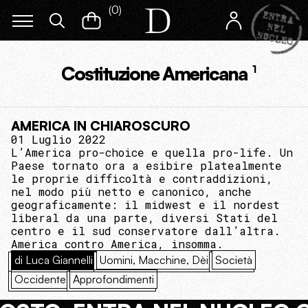
(
0
)
Costituzione Americana
1
AMERICA IN CHIAROSCURO
01 Luglio 2022
L’America pro-choice e quella pro-life. Un
Paese tornato ora a esibire platealmente
le proprie difficoltà e contraddizioni,
nel modo più netto e canonico, anche
geograficamente: il midwest e il nordest
liberal da una parte, diversi Stati del
centro e il sud conservatore dall’altra.
America contro America, insomma.
di Luca Giannelli
Uomini, Macchine, Dèi
Società
Occidente
Approfondimenti