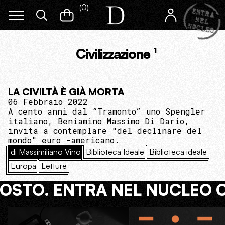
(
0
)
Civilizzazione
1
LA CIVILTÀ È GIÀ MORTA
06 Febbraio 2022
A cento anni dal “Tramonto” uno Spengler
italiano, Beniamino Massimo Di Dario,
invita a contemplare "del declinare del
mondo" euro -americano.
di Massimiliano Vino
Biblioteca Ideale
Biblioteca ideale
Europa
Letture
COSTO. ENTRA NEL NUCLEO 