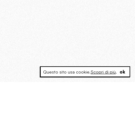
Questo sito usa cookie.
Scopri di più
.
ok
MAGOG è un gruppo editoriale che
riunisce cinque testate giornalistiche, che
oltre a produrre contenuti esclusivi e
inediti quotidiani, pubblica libri, organizza
eventi di vario genere, smuove le
coscienze, sposta le masse, spariglia le