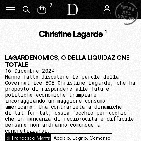
(
0
)
Christine Lagarde
1
LAGARDENOMICS, O DELLA LIQUIDAZIONE
TOTALE
16 Dicembre 2024
Hanno fatto discutere le parole della
Governatrice BCE Christine Lagarde, che ha
proposto di rispondere alle future
politiche economiche trumpiane
incoraggiando un maggiore consumo
americano. Una contrarietà a dinamiche
di tit-for-tat, ossia ‘occhio-per-occhio’,
che in mancanza di reciprocità è difficile
pensare non andranno comunque a
concretizzarsi.
di Francesco Manta
Acciaio, Legno, Cemento