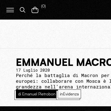
(
0
)
EMMANUEL MACRON
17 Luglio 2020
Perché la battaglia di Macron per
europei: collaborare con Mosca è 
grandezza nell'arena internaziona
di Emanuel Pietrobon
inEvidenza