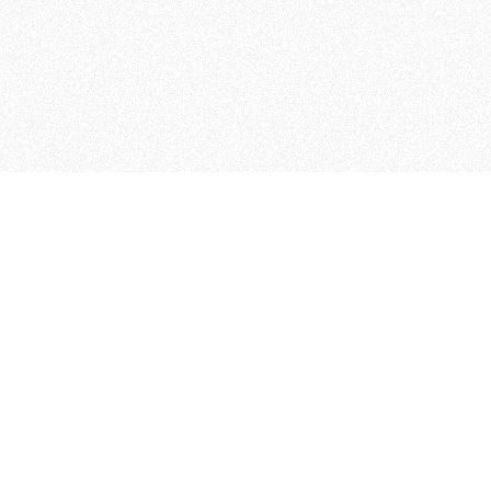
MAGOG è un gruppo editoriale
quotidiani, pubblica libri, o