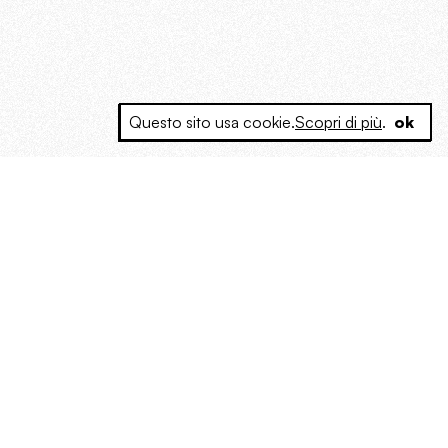
Questo sito usa cookie.
Scopri di più
.
ok
e a produrre contenuti esclusivi e inediti
posta le masse, spariglia le idee.