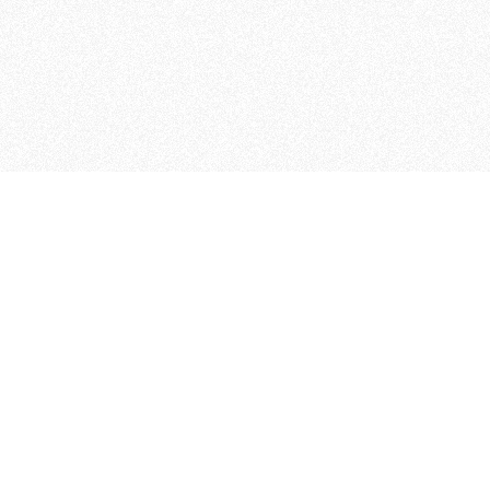
 che riunisce cinque testate giornalistiche, che oltr
rganizza eventi di vario genere, smuove le coscienze, s