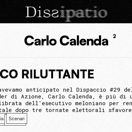
Carlo Calenda
2
ACO RILUTTANTE
avevamo anticipato nel Dispaccio #29 de
der di Azione, Carlo Calenda, è più di 
librata dell'esecutivo meloniano per re
tale dopo tre tornate elettorali sfavore
lia
Scenari