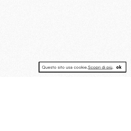
Questo sito usa cookie.
Scopri di più
.
ok
MAGOG è un gruppo editoriale che
riunisce cinque testate giornalistiche, che
oltre a produrre contenuti esclusivi e
inediti quotidiani, pubblica libri, organizza
eventi di vario genere, smuove le
coscienze, sposta le masse, spariglia le