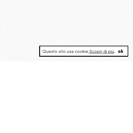
Questo sito usa cookie.
Scopri di più
.
ok
MAGOG è un gruppo editoriale che
riunisce cinque testate giornalistiche, che
oltre a produrre contenuti esclusivi e
inediti quotidiani, pubblica libri, organizza
eventi di vario genere, smuove le
coscienze, sposta le masse, spariglia le
idee.