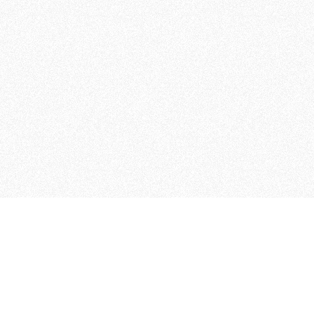
 che riunisce cinque testate giornalistiche, che oltr
rganizza eventi di vario genere, smuove le coscienze, s