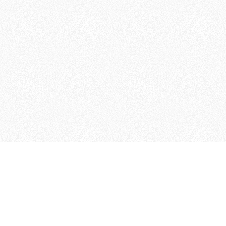
MAGOG è un gruppo editoriale
quotidiani, pubblica libri, o