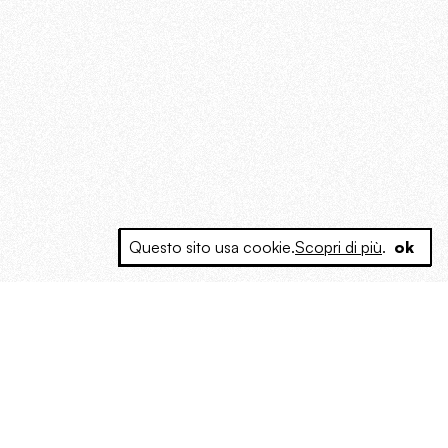
Questo sito usa cookie.
Scopri di più
.
ok
e a produrre contenuti esclusivi e inediti
posta le masse, spariglia le idee.