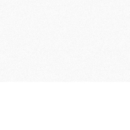
 che riunisce cinque testate giornalistiche, che oltr
rganizza eventi di vario genere, smuove le coscienze, s