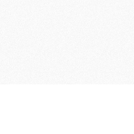
MAGOG è un gruppo editoriale
quotidiani, pubblica libri, o