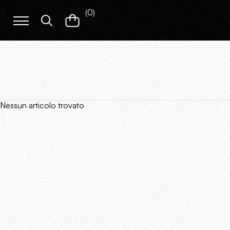
(
0
)
Nessun articolo trovato