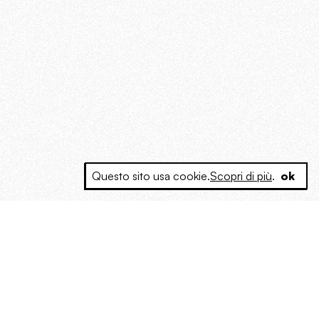
Questo sito usa cookie.
Scopri di più
.
ok
e a produrre contenuti esclusivi e inediti
posta le masse, spariglia le idee.