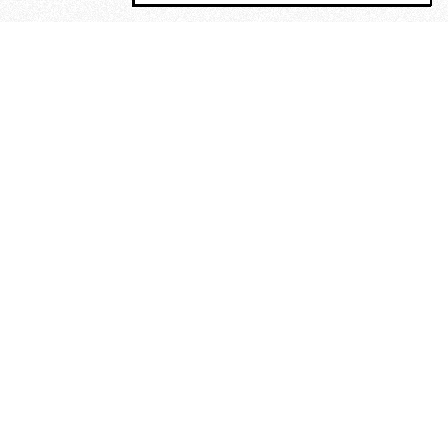
MAGOG è un gruppo editoriale che
riunisce cinque testate giornalistiche, che
oltre a produrre contenuti esclusivi e
inediti quotidiani, pubblica libri, organizza
eventi di vario genere, smuove le
coscienze, sposta le masse, spariglia le
idee.
“Un artista deve essere
reazionario”: Evelyn Waugh, lo
scrittore contro tutti