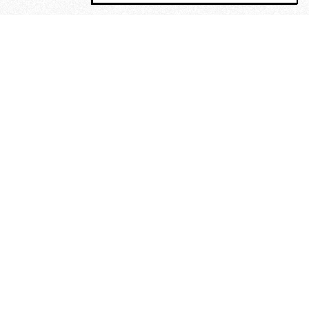
MAGOG è un gruppo editoriale che
riunisce cinque testate giornalistiche, che
oltre a produrre contenuti esclusivi e
inediti quotidiani, pubblica libri, organizza
eventi di vario genere, smuove le
coscienze, sposta le masse, spariglia le
idee.
“Scrivere è dare un senso al
soffrire”. Alchimia di Alejandra
Pizarnik