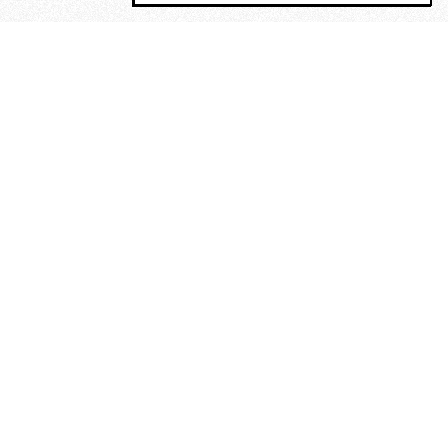
MAGOG è un gruppo editoriale che
riunisce cinque testate giornalistiche, che
oltre a produrre contenuti esclusivi e
inediti quotidiani, pubblica libri, organizza
eventi di vario genere, smuove le
coscienze, sposta le masse, spariglia le
idee.
“Un artista deve essere
reazionario”: Evelyn Waugh, lo
scrittore contro tutti