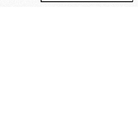
MAGOG è un gruppo editoriale che
riunisce cinque testate giornalistiche, che
oltre a produrre contenuti esclusivi e
inediti quotidiani, pubblica libri, organizza
eventi di vario genere, smuove le
coscienze, sposta le masse, spariglia le
idee.
La solitudine di Faulkner.
Dialogo con Francesco Baucia