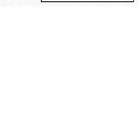
MAGOG è un gruppo editoriale che
riunisce cinque testate giornalistiche, che
oltre a produrre contenuti esclusivi e
inediti quotidiani, pubblica libri, organizza
eventi di vario genere, smuove le
coscienze, sposta le masse, spariglia le
idee.
La solitudine di Faulkner.
Dialogo con Francesco Baucia