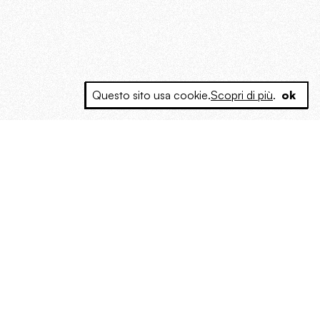
Questo sito usa cookie.
Scopri di più
.
ok
e a produrre contenuti esclusivi e inediti
posta le masse, spariglia le idee.
Instagram
Rss Feed