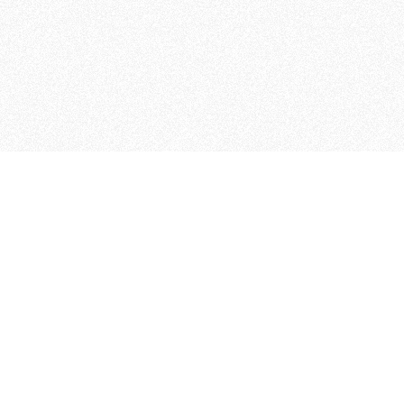
 che riunisce cinque testate giornalistiche, che oltr
rganizza eventi di vario genere, smuove le coscienze, s
Telegram