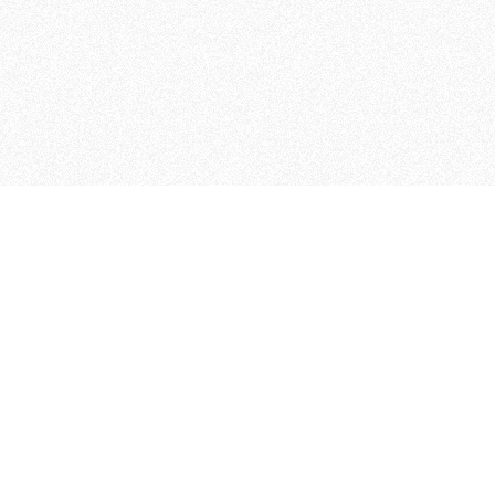
MAGOG è un gruppo editoriale
quotidiani, pubblica libri, o
Facebook
X