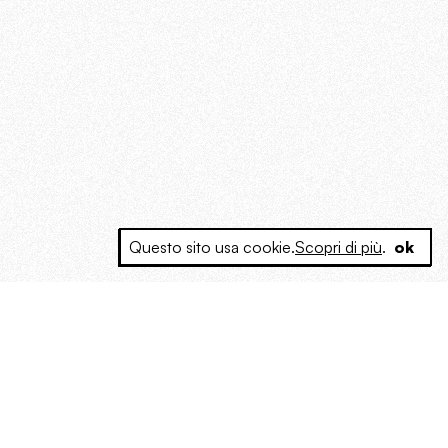
Questo sito usa cookie.
Scopri di più
.
ok
e a produrre contenuti esclusivi e inediti
posta le masse, spariglia le idee.