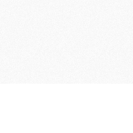
MAGOG è un gruppo editoriale
quotidiani, pubblica libri, o