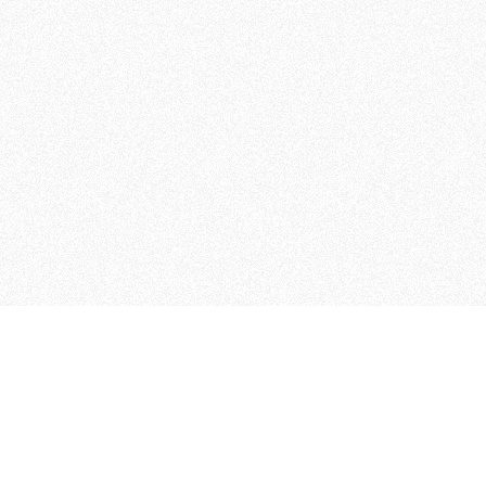
 che riunisce cinque testate giornalistiche, che oltr
rganizza eventi di vario genere, smuove le coscienze, s