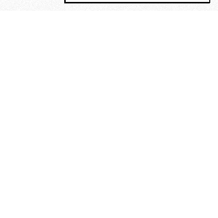
MAGOG è un gruppo editoriale che
riunisce cinque testate giornalistiche, che
oltre a produrre contenuti esclusivi e
inediti quotidiani, pubblica libri, organizza
eventi di vario genere, smuove le
coscienze, sposta le masse, spariglia le
idee.
“Vide uomini che divoravano
altri uomini” – o della ricerca
dell’armonia