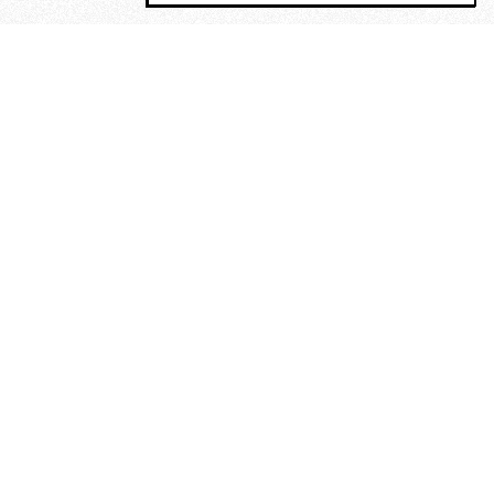
MAGOG è un gruppo editoriale che
riunisce cinque testate giornalistiche, che
oltre a produrre contenuti esclusivi e
inediti quotidiani, pubblica libri, organizza
eventi di vario genere, smuove le
coscienze, sposta le masse, spariglia le
idee.
“Vide uomini che divoravano
altri uomini” – o della ricerca
dell’armonia