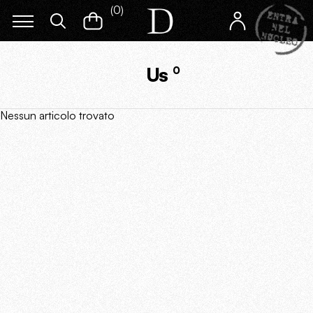
(
0
)
Us
0
Nessun articolo trovato