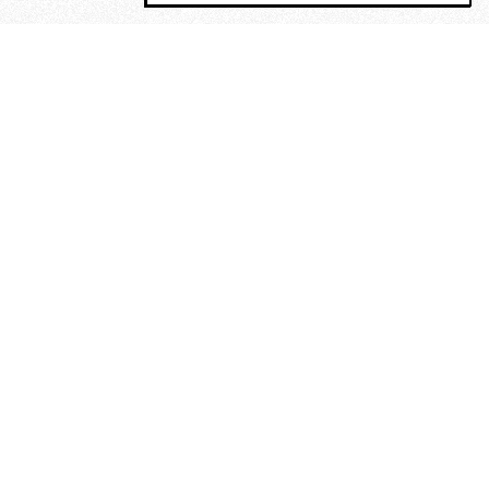
MAGOG è un gruppo editoriale che
riunisce cinque testate giornalistiche, che
oltre a produrre contenuti esclusivi e
inediti quotidiani, pubblica libri, organizza
eventi di vario genere, smuove le
coscienze, sposta le masse, spariglia le
idee.
“Un artista deve essere
reazionario”: Evelyn Waugh, lo
scrittore contro tutti