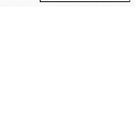
MAGOG è un gruppo editoriale che
riunisce cinque testate giornalistiche, che
oltre a produrre contenuti esclusivi e
inediti quotidiani, pubblica libri, organizza
eventi di vario genere, smuove le
coscienze, sposta le masse, spariglia le
idee.
“Scrivere è dare un senso al
soffrire”. Alchimia di Alejandra
Pizarnik