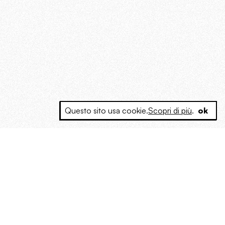
Questo sito usa cookie.
Scopri di più
.
ok
e a produrre contenuti esclusivi e inediti
posta le masse, spariglia le idee.