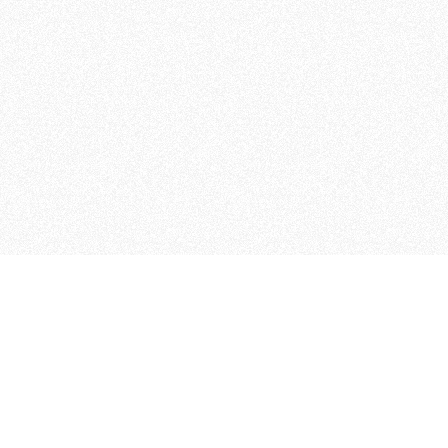
MAGOG è un gruppo editoriale
quotidiani, pubblica libri, o