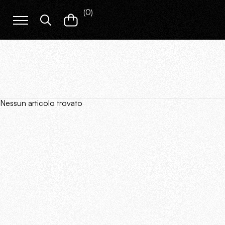
(
0
)
Nessun articolo trovato