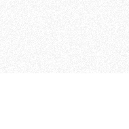
 che riunisce cinque testate giornalistiche, che oltr
rganizza eventi di vario genere, smuove le coscienze, s