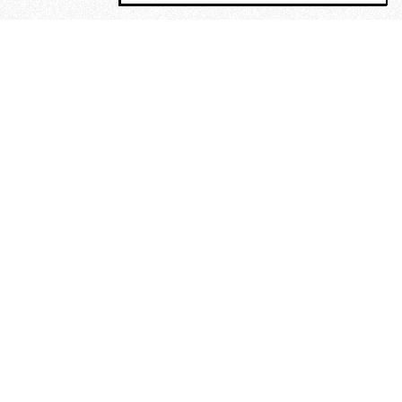
MAGOG è un gruppo editoriale che
riunisce cinque testate giornalistiche, che
oltre a produrre contenuti esclusivi e
inediti quotidiani, pubblica libri, organizza
eventi di vario genere, smuove le
coscienze, sposta le masse, spariglia le
idee.
“Un artista deve essere
reazionario”: Evelyn Waugh, lo
scrittore contro tutti