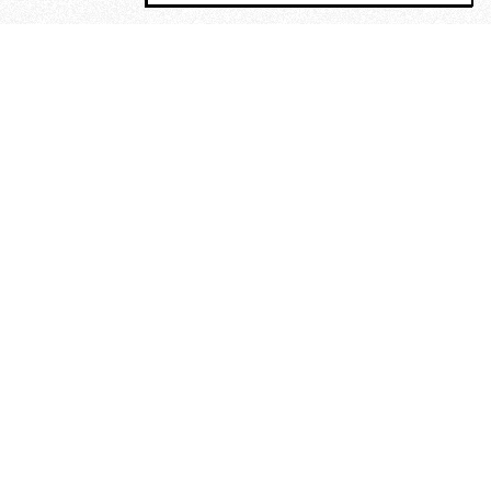
MAGOG è un gruppo editoriale che
riunisce cinque testate giornalistiche, che
oltre a produrre contenuti esclusivi e
inediti quotidiani, pubblica libri, organizza
eventi di vario genere, smuove le
coscienze, sposta le masse, spariglia le
idee.
“Vide uomini che divoravano
altri uomini” – o della ricerca
dell’armonia