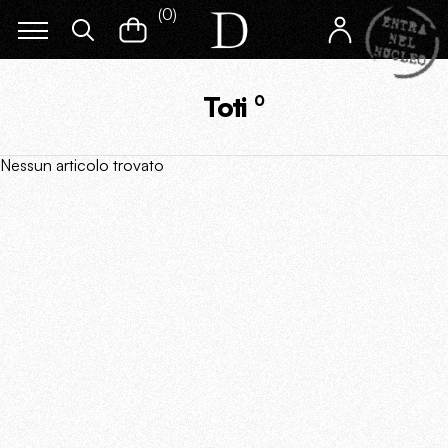
(
0
)
Toti
0
Nessun articolo trovato