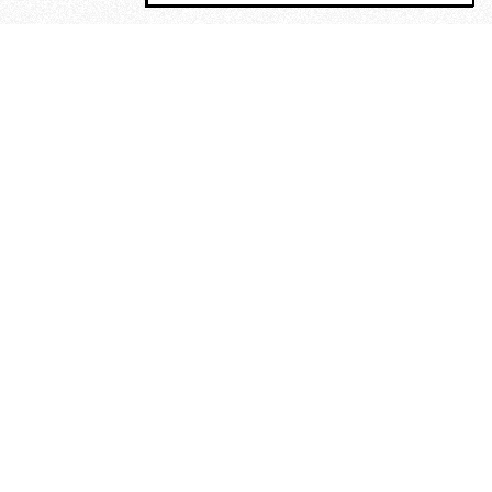
MAGOG è un gruppo editoriale che
riunisce cinque testate giornalistiche, che
oltre a produrre contenuti esclusivi e
inediti quotidiani, pubblica libri, organizza
eventi di vario genere, smuove le
coscienze, sposta le masse, spariglia le
idee.
“Un artista deve essere
reazionario”: Evelyn Waugh, lo
scrittore contro tutti