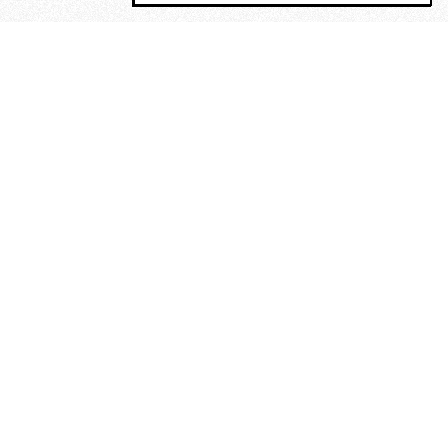
MAGOG è un gruppo editoriale che
riunisce cinque testate giornalistiche, che
oltre a produrre contenuti esclusivi e
inediti quotidiani, pubblica libri, organizza
eventi di vario genere, smuove le
coscienze, sposta le masse, spariglia le
idee.
Era lui?