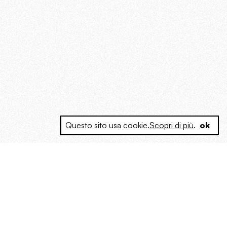
Questo sito usa cookie.
Scopri di più
.
ok
e a produrre contenuti esclusivi e inediti
posta le masse, spariglia le idee.