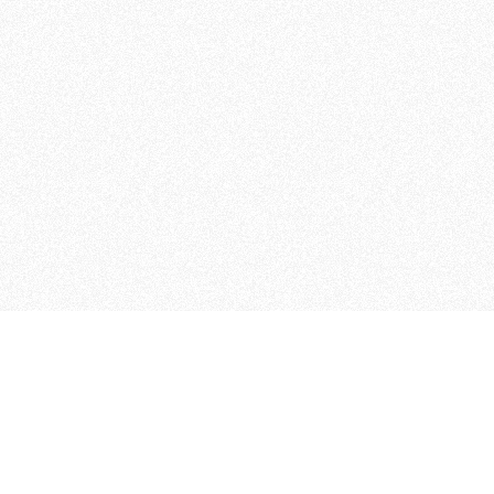
 che riunisce cinque testate giornalistiche, che oltr
rganizza eventi di vario genere, smuove le coscienze, s