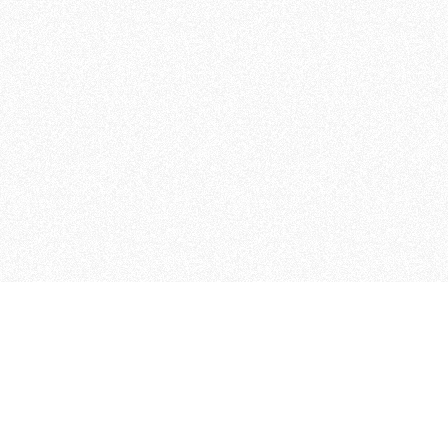
MAGOG è un gruppo editoriale
quotidiani, pubblica libri, o