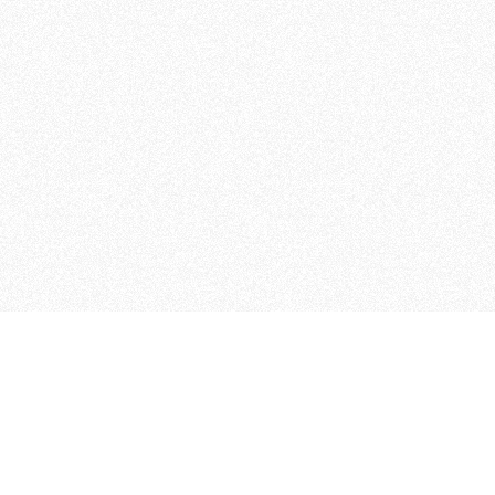
 che riunisce cinque testate giornalistiche, che oltr
rganizza eventi di vario genere, smuove le coscienze, s