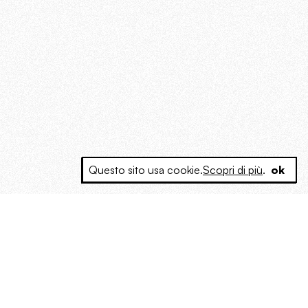
Questo sito usa cookie.
Scopri di più
.
ok
e a produrre contenuti esclusivi e inediti
posta le masse, spariglia le idee.