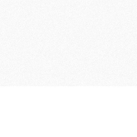
MAGOG è un gruppo editoriale
quotidiani, pubblica libri, o