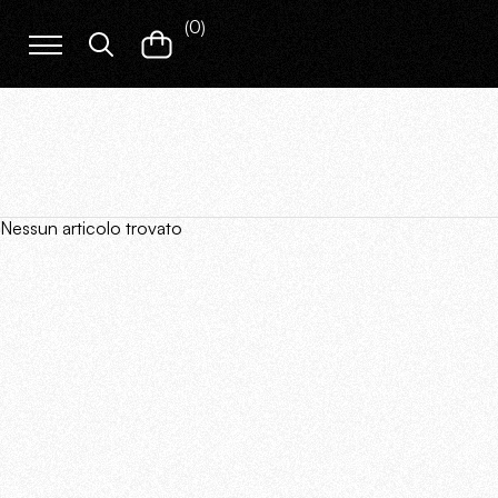
(
0
)
Nessun articolo trovato