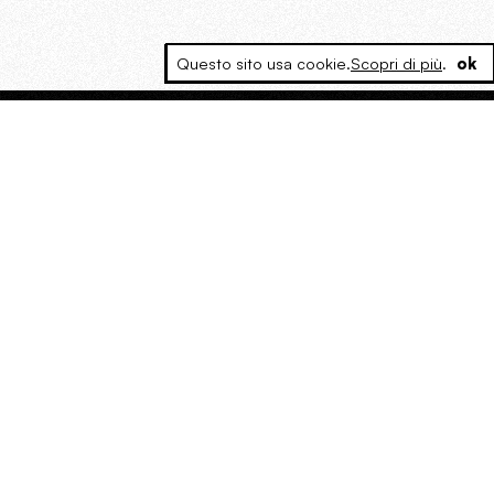
Questo sito usa cookie.
Scopri di più
.
ok
MAGOG è un gruppo editoriale che
riunisce cinque testate giornalistiche, che
oltre a produrre contenuti esclusivi e
inediti quotidiani, pubblica libri, organizza
eventi di vario genere, smuove le
coscienze, sposta le masse, spariglia le
idee.
“Vide uomini che divoravano
altri uomini” – o della ricerca
dell’armonia