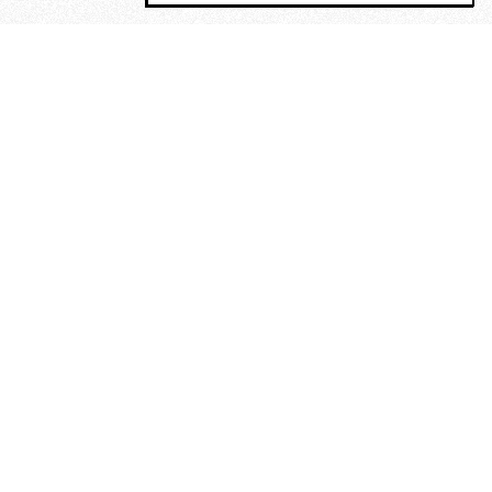
MAGOG è un gruppo editoriale che
riunisce cinque testate giornalistiche, che
oltre a produrre contenuti esclusivi e
inediti quotidiani, pubblica libri, organizza
eventi di vario genere, smuove le
coscienze, sposta le masse, spariglia le
idee.
“Scrivere è dare un senso al
soffrire”. Alchimia di Alejandra
Pizarnik