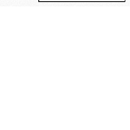
MAGOG è un gruppo editoriale che
riunisce cinque testate giornalistiche, che
oltre a produrre contenuti esclusivi e
inediti quotidiani, pubblica libri, organizza
eventi di vario genere, smuove le
coscienze, sposta le masse, spariglia le
idee.
“Nella mollica delle stelle”. Le
poesie di Maurice Chappaz, un
Rimbaud perduto in Tibet