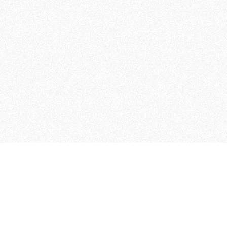
 che riunisce cinque testate giornalistiche, che oltr
rganizza eventi di vario genere, smuove le coscienze, s