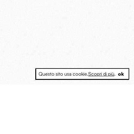
Questo sito usa cookie.
Scopri di più
.
ok
e a produrre contenuti esclusivi e inediti
posta le masse, spariglia le idee.