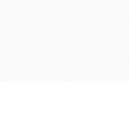
MAGOG è un gruppo editoriale
quotidiani, pubblica libri, o