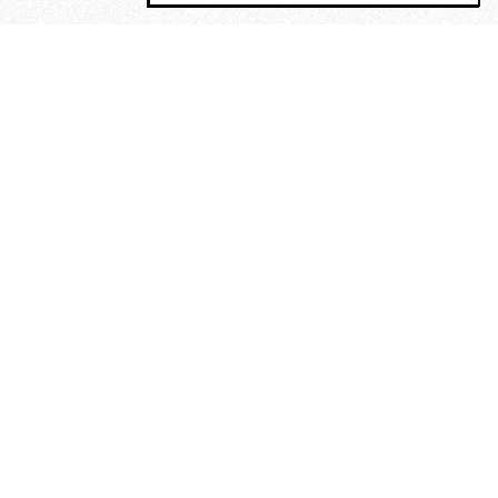
MAGOG è un gruppo editoriale che
riunisce cinque testate giornalistiche, che
oltre a produrre contenuti esclusivi e
inediti quotidiani, pubblica libri, organizza
eventi di vario genere, smuove le
coscienze, sposta le masse, spariglia le
idee.
“Vide uomini che divoravano
altri uomini” – o della ricerca
dell’armonia