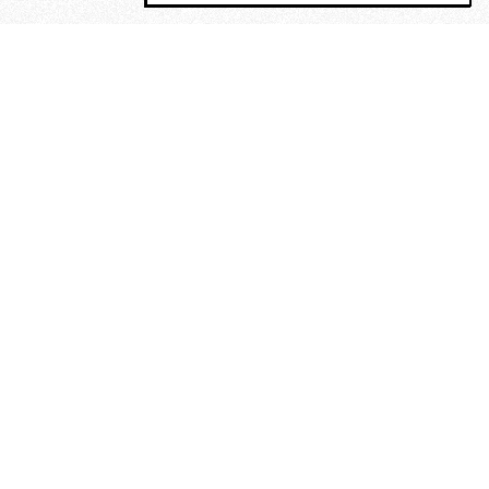
MAGOG è un gruppo editoriale che
riunisce cinque testate giornalistiche, che
oltre a produrre contenuti esclusivi e
inediti quotidiani, pubblica libri, organizza
eventi di vario genere, smuove le
coscienze, sposta le masse, spariglia le
idee.
“Scrivere è dare un senso al
soffrire”. Alchimia di Alejandra
Pizarnik