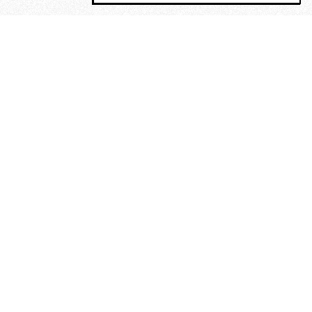
MAGOG è un gruppo editoriale che
riunisce cinque testate giornalistiche, che
oltre a produrre contenuti esclusivi e
inediti quotidiani, pubblica libri, organizza
eventi di vario genere, smuove le
coscienze, sposta le masse, spariglia le
idee.
“Un artista deve essere
reazionario”: Evelyn Waugh, lo
scrittore contro tutti