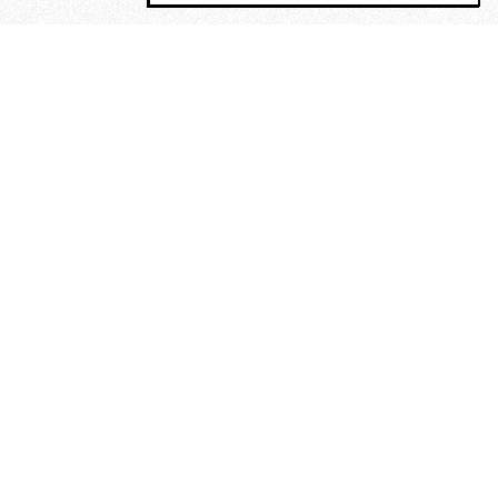
MAGOG è un gruppo editoriale che
riunisce cinque testate giornalistiche, che
oltre a produrre contenuti esclusivi e
inediti quotidiani, pubblica libri, organizza
eventi di vario genere, smuove le
coscienze, sposta le masse, spariglia le
idee.
Era lui?