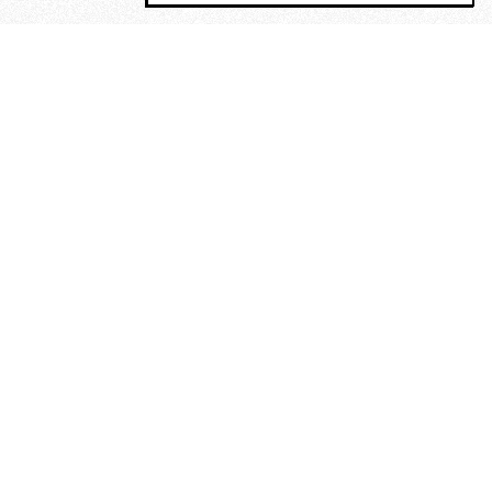
MAGOG è un gruppo editoriale che
riunisce cinque testate giornalistiche, che
oltre a produrre contenuti esclusivi e
inediti quotidiani, pubblica libri, organizza
eventi di vario genere, smuove le
coscienze, sposta le masse, spariglia le
idee.
“Vide uomini che divoravano
altri uomini” – o della ricerca
dell’armonia