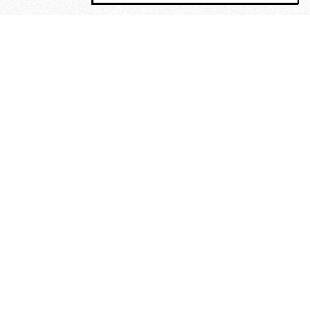
MAGOG è un gruppo editoriale che
riunisce cinque testate giornalistiche, che
oltre a produrre contenuti esclusivi e
inediti quotidiani, pubblica libri, organizza
eventi di vario genere, smuove le
coscienze, sposta le masse, spariglia le
idee.
“Vide uomini che divoravano
altri uomini” – o della ricerca
dell’armonia