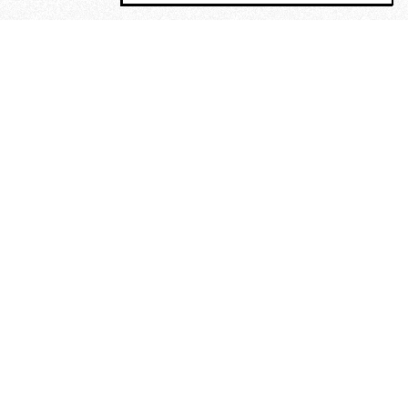
MAGOG è un gruppo editoriale che
riunisce cinque testate giornalistiche, che
oltre a produrre contenuti esclusivi e
inediti quotidiani, pubblica libri, organizza
eventi di vario genere, smuove le
coscienze, sposta le masse, spariglia le
idee.
Era lui?