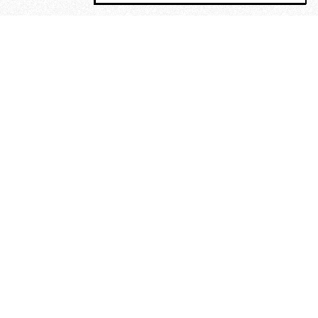
MAGOG è un gruppo editoriale che
riunisce cinque testate giornalistiche, che
oltre a produrre contenuti esclusivi e
inediti quotidiani, pubblica libri, organizza
eventi di vario genere, smuove le
coscienze, sposta le masse, spariglia le
idee.
“Un artista deve essere
reazionario”: Evelyn Waugh, lo
scrittore contro tutti