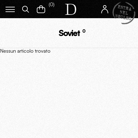
(
0
)
Soviet
0
Nessun articolo trovato