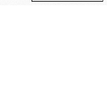
MAGOG è un gruppo editoriale che
riunisce cinque testate giornalistiche, che
oltre a produrre contenuti esclusivi e
inediti quotidiani, pubblica libri, organizza
eventi di vario genere, smuove le
coscienze, sposta le masse, spariglia le
idee.
Era lui?