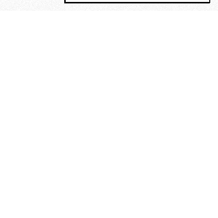
MAGOG è un gruppo editoriale che
riunisce cinque testate giornalistiche, che
oltre a produrre contenuti esclusivi e
inediti quotidiani, pubblica libri, organizza
eventi di vario genere, smuove le
coscienze, sposta le masse, spariglia le
idee.
“Un artista deve essere
reazionario”: Evelyn Waugh, lo
scrittore contro tutti