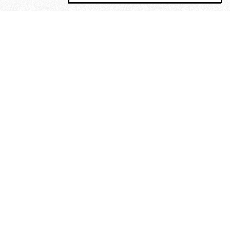
MAGOG è un gruppo editoriale che
riunisce cinque testate giornalistiche, che
oltre a produrre contenuti esclusivi e
inediti quotidiani, pubblica libri, organizza
eventi di vario genere, smuove le
coscienze, sposta le masse, spariglia le
idee.
“Un artista deve essere
reazionario”: Evelyn Waugh, lo
scrittore contro tutti