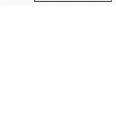
MAGOG è un gruppo editoriale che
riunisce cinque testate giornalistiche, che
oltre a produrre contenuti esclusivi e
inediti quotidiani, pubblica libri, organizza
eventi di vario genere, smuove le
coscienze, sposta le masse, spariglia le
idee.
“Vide uomini che divoravano
altri uomini” – o della ricerca
dell’armonia