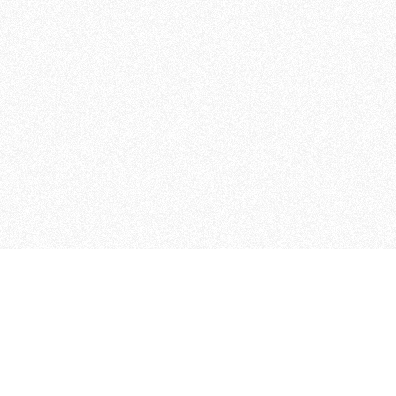
 che riunisce cinque testate giornalistiche, che oltr
rganizza eventi di vario genere, smuove le coscienze, s