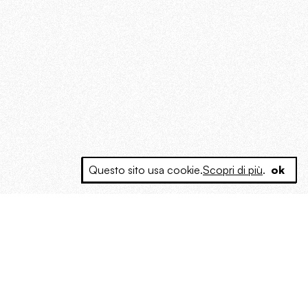
Questo sito usa cookie.
Scopri di più
.
ok
e a produrre contenuti esclusivi e inediti
posta le masse, spariglia le idee.