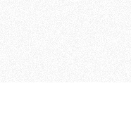
MAGOG è un gruppo editoriale
quotidiani, pubblica libri, o