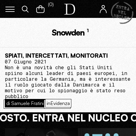
(
0
)
Snowden
1
SPIATI, INTERCETTATI, MONITORATI
07 Giugno 2021
Non è una novità che gli Stati Uniti
spiino alcuni leader di paesi europei, in
particolare la Germania, ma è interessante
il ruolo giocato dalla Danimarca e il
motivo per cui lo spionaggio è stato reso
pubblico
di Samuele Fratini
inEvidenza
COSTO. ENTRA NEL NUCLEO 