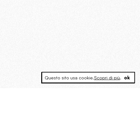
Questo sito usa cookie.
Scopri di più
.
ok
MAGOG è un gruppo editoriale che
riunisce cinque testate giornalistiche, che
oltre a produrre contenuti esclusivi e
inediti quotidiani, pubblica libri, organizza
eventi di vario genere, smuove le