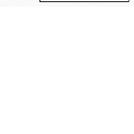
MAGOG è un gruppo editoriale che
riunisce cinque testate giornalistiche, che
oltre a produrre contenuti esclusivi e
inediti quotidiani, pubblica libri, organizza
eventi di vario genere, smuove le
coscienze, sposta le masse, spariglia le
idee.
“Scrivere è dare un senso al
soffrire”. Alchimia di Alejandra
Pizarnik