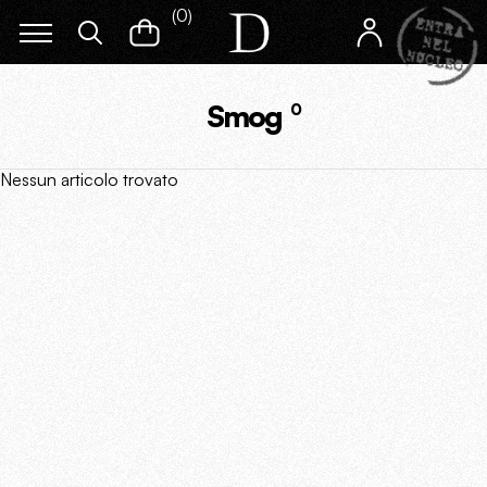
(
0
)
Smog
0
Nessun articolo trovato